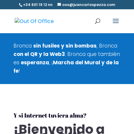
+34 601 19 12 nn
ooo@juancarlospezza.com
Bronca
sin fusiles y sin bombas
, Bronca
con el QR y la Web3
. Bronca que también
es
esperanza
, ¡
Marcha del Mural y de la
fe
!
Y si Internet tuviera alma?
¡Bienvenido a