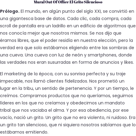
Mural Out Of Office El Grito Silencioso
Prólogo.
El mundo, en algún punto del siglo XXI, se convirtió en
una gigantesca base de datos. Cada clic, cada compra, cada
scroll
de pantalla era un ladrillo en un edificio de algoritmos que
nos conocía mejor que nosotros mismos. Se nos dijo que
éramos libres, que el poder residía en nuestra elección, pero la
verdad era que solo estábamos eligiendo entre las sombras de
una cueva. Una cueva con luz de neón y
smartphones
, donde
las
verdades
nos eran susurradas en forma de anuncios y
likes
.
El
marketing
de la época, con su sonrisa perfecta y su traje
impecable, nos llamó
clientes fidelizados
. Nos prometió un
lugar en la
tribu
, un sentido de pertenencia. Y por un tiempo, le
creímos. Compramos productos que no queríamos, seguimos
líderes en los que no creíamos y obedecimos un
mandato
tribal
que nos vaciaba el alma. Y por esa obediencia, por ese
vacío, nació un
grito
. Un
grito
que no era violento, ni ruidoso. Era
un
grito
tan silencioso, que ni siquiera nosotros sabíamos que lo
estábamos emitiendo.