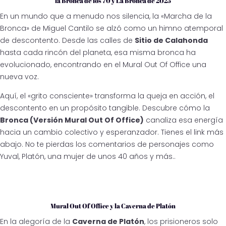
la Bronca de los 70 y La Bronca de 2025
En un mundo que a menudo nos silencia, la «Marcha de la
Bronca» de Miguel Cantilo se alzó como un himno atemporal
de descontento. Desde las calles de
Sitio de Calahonda
hasta cada rincón del planeta, esa misma bronca ha
evolucionado, encontrando en el Mural Out Of Office una
nueva voz.
Aquí, el «grito consciente» transforma la queja en acción, el
descontento en un propósito tangible. Descubre cómo la
Bronca (Versión Mural Out Of Office)
canaliza esa energía
hacia un cambio colectivo y esperanzador. Tienes el link más
abajo. No te pierdas los comentarios de personajes como
Yuval, Platón, una mujer de unos 40 años y más..
Mural Out Of Office y la Caverna de Platón
En la alegoría de la
Caverna de Platón
, los prisioneros solo