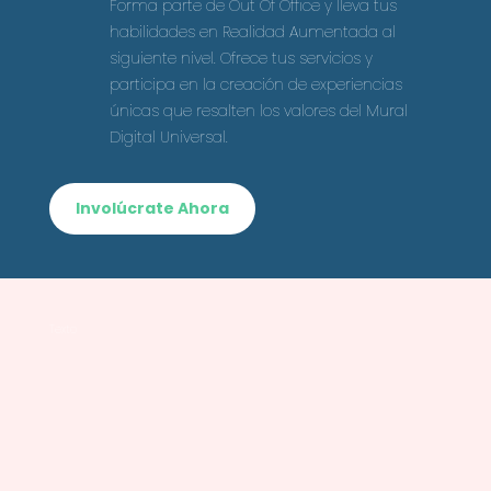
Forma parte de Out Of Office y lleva tus
habilidades en Realidad Aumentada al
siguiente nivel. Ofrece tus servicios y
participa en la creación de experiencias
únicas que resalten los valores del Mural
Digital Universal.
Involúcrate Ahora
Texto